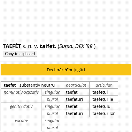
TAEFÉT
s. n. v.
taifet.
(
Sursa: DEX '98
)
Copy to clipboard
Declinări/Conjugări
taefet
substantiv neutru
nearticulat
articulat
nominativ-acuzativ
singular
taef
e
t
taef
e
tul
plural
taef
e
turi
taef
e
turile
genitiv-dativ
singular
taef
e
t
taef
e
tului
plural
taef
e
turi
taef
e
turilor
vocativ
singular
—
plural
—