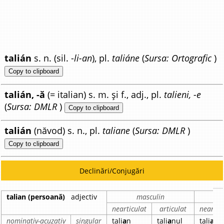
talián
s. n. (sil. -
li-an
), pl.
taliáne
(
Sursa: Ortografic
)
Copy to clipboard
talián, -ă
(= italian) s. m. și f., adj., pl.
talieni, -e
(
Sursa: DMLR
)
Copy to clipboard
talián
(năvod) s. n., pl.
taliane
(
Sursa: DMLR
)
Copy to clipboard
Declinări/Conjugări
talian (persoană)
adjectiv
masculin
nearticulat
articulat
neartic
nominativ-acuzativ
singular
tali
a
n
tali
a
nul
tali
a
nă