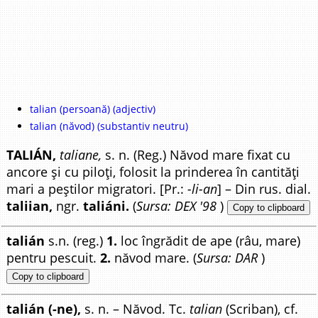
talian (persoană) (adjectiv)
talian (năvod) (substantiv neutru)
TALIÁN,
taliane,
s. n. (Reg.) Năvod mare fixat cu
ancore și cu piloți, folosit la prinderea în cantități
mari a peștilor migratori. [Pr.:
-li-an
] – Din rus. dial.
taliian,
ngr.
taliáni.
(
Sursa: DEX '98
)
Copy to clipboard
talián
s.n. (reg.)
1.
loc îngrădit de ape (râu, mare)
pentru pescuit.
2.
năvod mare. (
Sursa: DAR
)
Copy to clipboard
talián (-ne),
s. n. – Năvod. Tc.
talian
(Scriban), cf.