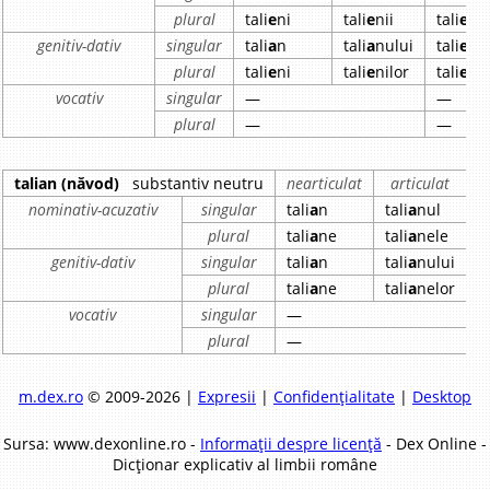
plural
tali
e
ni
tali
e
nii
tali
e
ne
genitiv-dativ
singular
tali
a
n
tali
a
nului
tali
e
ne
plural
tali
e
ni
tali
e
nilor
tali
e
ne
vocativ
singular
—
—
plural
—
—
talian (năvod)
substantiv neutru
nearticulat
articulat
nominativ-acuzativ
singular
tali
a
n
tali
a
nul
plural
tali
a
ne
tali
a
nele
genitiv-dativ
singular
tali
a
n
tali
a
nului
plural
tali
a
ne
tali
a
nelor
vocativ
singular
—
plural
—
m.dex.ro
© 2009-2026 |
Expresii
|
Confidențialitate
|
Desktop
Sursa: www.dexonline.ro -
Informații despre licență
- Dex Online -
Dicționar explicativ al limbii române