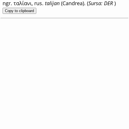
ngr. ταλίανι, rus.
talijan
(Candrea). (
Sursa: DER
)
Copy to clipboard