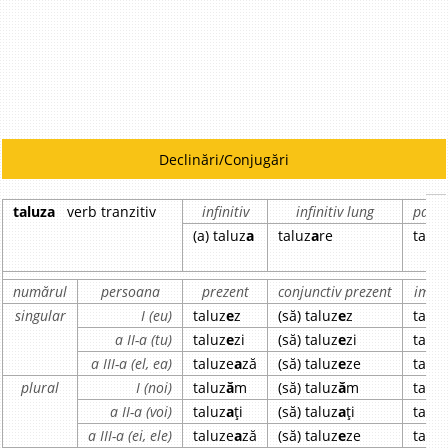
Declinări/Conjugări
taluza
verb tranzitiv
infinitiv
infinitiv lung
parti
(a) taluz
a
taluz
a
re
taluz
numărul
persoana
prezent
conjunctiv prezent
imper
singular
I (eu)
taluz
e
z
(să) taluz
e
z
taluz
a II-a (tu)
taluz
e
zi
(să) taluz
e
zi
taluz
a III-a (el, ea)
taluze
a
ză
(să) taluz
e
ze
taluz
plural
I (noi)
taluz
ă
m
(să) taluz
ă
m
taluz
a II-a (voi)
taluz
a
ți
(să) taluz
a
ți
taluz
a III-a (ei, ele)
taluze
a
ză
(să) taluz
e
ze
taluz