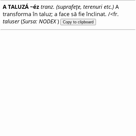
A TALUZÁ ~éz
tranz. (suprafețe, terenuri etc.)
A
transforma în taluz; a face să fie înclinat. /<fr.
taluser
(
Sursa: NODEX
)
Copy to clipboard