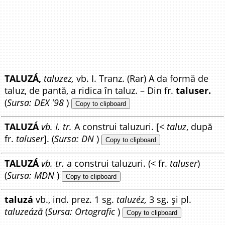
TALUZÁ,
taluzez,
vb. I. Tranz. (Rar) A da formă de
taluz, de pantă, a ridica în taluz. – Din fr.
taluser.
(
Sursa: DEX '98
)
Copy to clipboard
TALUZÁ
vb. I. tr.
A construi taluzuri. [<
taluz
, după
fr.
taluser
]. (
Sursa: DN
)
Copy to clipboard
TALUZÁ
vb. tr.
a construi taluzuri. (< fr.
taluser
)
(
Sursa: MDN
)
Copy to clipboard
taluzá
vb., ind. prez. 1 sg.
taluzéz,
3 sg. și pl.
taluzeáză
(
Sursa: Ortografic
)
Copy to clipboard