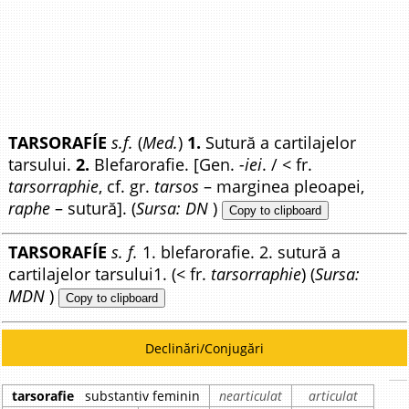
TARSORAFÍE
s.f.
(
Med.
)
1.
Sutură a cartilajelor
tarsului.
2.
Blefarorafie. [Gen.
-iei
. / < fr.
tarsorraphie
, cf. gr.
tarsos
– marginea pleoapei,
raphe
– sutură]. (
Sursa: DN
)
Copy to clipboard
TARSORAFÍE
s. f.
1. blefarorafie. 2. sutură a
cartilajelor tarsului1. (< fr.
tarsorraphie
) (
Sursa:
MDN
)
Copy to clipboard
Declinări/Conjugări
tarsorafie
substantiv feminin
nearticulat
articulat