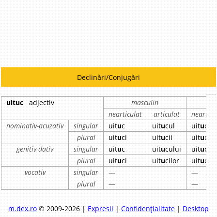
Declinări/Conjugări
uituc
adjectiv
masculin
nearticulat
articulat
nearticu
nominativ-acuzativ
singular
uit
u
c
uit
u
cul
uit
u
că
plural
uit
u
ci
uit
u
cii
uit
u
ce
genitiv-dativ
singular
uit
u
c
uit
u
cului
uit
u
ce
plural
uit
u
ci
uit
u
cilor
uit
u
ce
vocativ
singular
—
—
plural
—
—
m.dex.ro
© 2009-2026 |
Expresii
|
Confidențialitate
|
Desktop