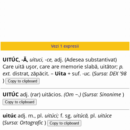
Vezi 1 expresii
UITÚC, -Ă,
uituci, -ce,
adj. (Adesea substantivat)
Care uită ușor, care are memorie slabă, uitător;
p.
ext.
distrat, zăpăcit. –
Uita
+ suf.
-uc.
(
Sursa: DEX '98
)
Copy to clipboard
UITÚC
adj. (rar) uităcios.
(Om ~.)
(
Sursa: Sinonime
)
Copy to clipboard
uitúc
adj. m., pl.
uitúci;
f. sg.
uitúcă,
pl.
uitúce
(
Sursa: Ortografic
)
Copy to clipboard