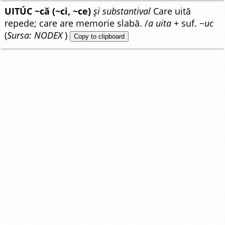
UITÚC ~că (~ci, ~ce)
și substantival
Care uită
repede; care are memorie slabă. /
a uita
+ suf. ~
uc
(
Sursa: NODEX
)
Copy to clipboard