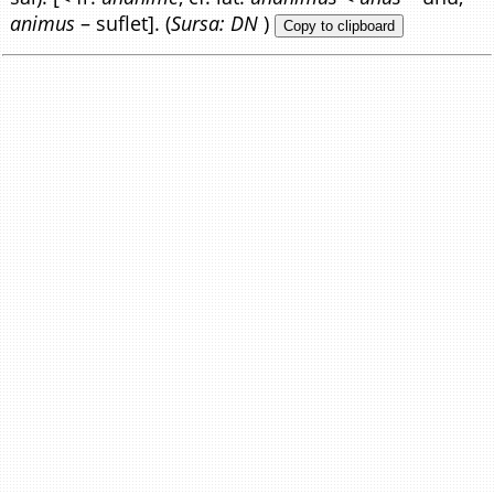
animus
– suflet]. (
Sursa: DN
)
Copy to clipboard