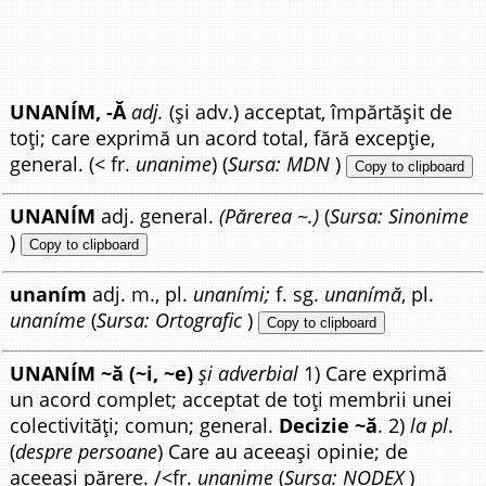
UNANÍM, -Ă
adj.
(și adv.) acceptat, împărtășit de
toți; care exprimă un acord total, fără excepție,
general. (< fr.
unanime
) (
Sursa: MDN
)
Copy to clipboard
UNANÍM
adj. general.
(Părerea ~.)
(
Sursa: Sinonime
)
Copy to clipboard
unaním
adj. m., pl.
unaními;
f. sg.
unanímă
, pl.
unaníme
(
Sursa: Ortografic
)
Copy to clipboard
UNANÍM ~ă (~i, ~e)
și adverbial
1) Care exprimă
un acord complet; acceptat de toți membrii unei
colectivități; comun; general.
Decizie ~ă
. 2)
la pl
.
(
despre persoane
) Care au aceeași opinie; de
aceeași părere. /<fr.
unanime
(
Sursa: NODEX
)