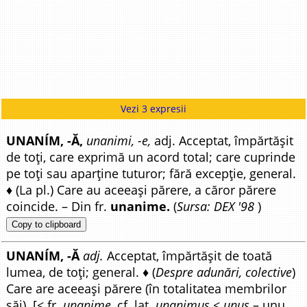
Vezi 3 expresii
UNANÍM, -Ă,
unanimi, -e,
adj. Acceptat, împărtășit
de toți, care exprimă un acord total; care cuprinde
pe toți sau aparține tuturor; fără excepție, general.
♦ (La pl.) Care au aceeași părere, a căror părere
coincide. – Din fr.
unanime.
(
Sursa: DEX '98
)
Copy to clipboard
UNANÍM, -Ă
adj.
Acceptat, împărtășit de toată
lumea, de toți; general. ♦ (
Despre adunări, colective
)
Care are aceeași părere (în totalitatea membrilor
săi). [< fr.
unanime
, cf. lat.
unanimus
<
unus
– unu,