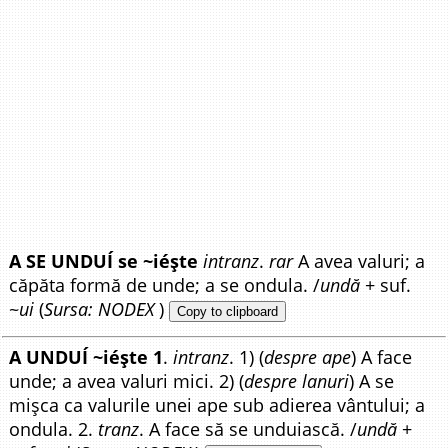
A SE UNDUÍ se ~iéște
intranz
.
rar
A avea valuri; a
căpăta formă de unde; a se ondula. /
undă
+ suf.
~
ui
(
Sursa: NODEX
)
Copy to clipboard
A UNDUÍ ~iéște 1
.
intranz
. 1) (
despre ape
) A face
unde; a avea valuri mici. 2) (
despre lanuri
) A se
mișca ca valurile unei ape sub adierea vântului; a
ondula. 2.
tranz
. A face să se unduiască. /
undă
+