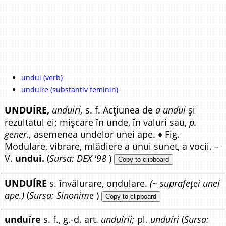
undui (verb)
unduire (substantiv feminin)
UNDUÍRE,
unduiri,
s. f. Acțiunea de
a undui
și
rezultatul ei; mișcare în unde, în valuri sau,
p.
gener.,
asemenea undelor unei ape. ♦ Fig.
Modulare, vibrare, mlădiere a unui sunet, a vocii. –
V.
undui.
(
Sursa: DEX '98
)
Copy to clipboard
UNDUÍRE
s. învălurare, ondulare.
(~ suprafeței unei
ape.)
(
Sursa: Sinonime
)
Copy to clipboard
unduíre
s. f., g.-d. art.
unduírii;
pl.
unduíri
(
Sursa: