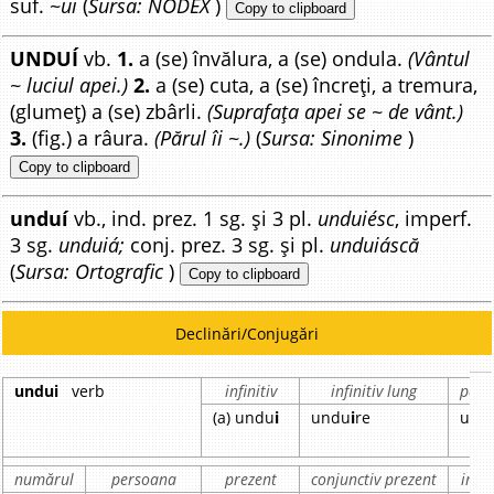
suf. ~
ui
(
Sursa: NODEX
)
Copy to clipboard
UNDUÍ
vb.
1.
a (se) învălura, a (se) ondula.
(Vântul
~ luciul apei.)
2.
a (se) cuta, a (se) încreți, a tremura,
(glumeț) a (se) zbârli.
(Suprafața apei se ~ de vânt.)
3.
(fig.) a râura.
(Părul îi ~.)
(
Sursa: Sinonime
)
Copy to clipboard
unduí
vb., ind. prez. 1 sg. și 3 pl.
unduiésc
, imperf.
3 sg.
unduiá;
conj. prez. 3 sg. și pl.
unduiáscă
(
Sursa: Ortografic
)
Copy to clipboard
Declinări/Conjugări
undui
verb
infinitiv
infinitiv lung
parti
(a) undu
i
undu
i
re
und
numărul
persoana
prezent
conjunctiv prezent
impe