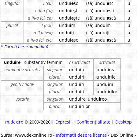
singular
I (eu)
undui
e
sc
(să) undui
e
sc
und
a II-a (tu)
undui
e
ști
(să) undui
e
ști
und
a III-a (el, ea)
undui
e
ște
(să) undui
a
scă
und
plural
I (noi)
undu
i
m
(să) undu
i
m
und
a II-a (voi)
undu
i
ți
(să) undu
i
ți
und
a III-a (ei, ele)
undui
e
sc
(să) undui
a
scă
und
* Formă nerecomandată
unduire
substantiv feminin
nearticulat
articulat
nominativ-acuzativ
singular
undu
i
re
undu
i
rea
plural
undu
i
ri
undu
i
rile
genitiv-dativ
singular
undu
i
ri
undu
i
rii
plural
undu
i
ri
undu
i
rilor
vocativ
singular
undu
i
re, undu
i
reo
plural
undu
i
rilor
m.dex.ro
© 2009-2026 |
Expresii
|
Confidențialitate
|
Desktop
Sursa: www.dexonline.ro -
Informații despre licență
- Dex Online -