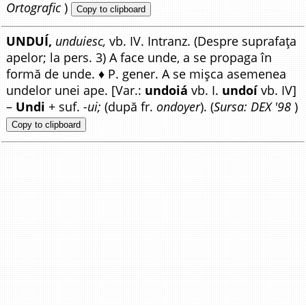
Ortografic
)
Copy to clipboard
UNDUÍ,
unduiesc,
vb. IV. Intranz. (Despre suprafața
apelor; la pers. 3) A face unde, a se propaga în
formă de unde. ♦ P. gener. A se mișca asemenea
undelor unei ape. [Var.:
undoiá
vb. I.
undoí
vb. IV]
–
Undi
+ suf.
-ui;
(după fr.
ondoyer
). (
Sursa: DEX '98
)
Copy to clipboard