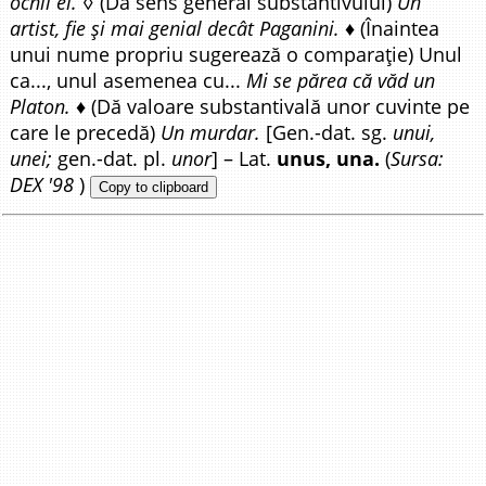
ochii ei.
◊ (Dă sens general substantivului)
Un
artist, fie și mai genial decât Paganini.
♦ (Înaintea
unui nume propriu sugerează o comparație) Unul
ca..., unul asemenea cu...
Mi se părea că văd un
Platon.
♦ (Dă valoare substantivală unor cuvinte pe
care le precedă)
Un murdar.
[Gen.-dat. sg.
unui,
unei;
gen.-dat. pl.
unor
] – Lat.
unus, una.
(
Sursa:
DEX '98
)
Copy to clipboard