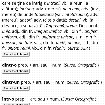
care se ține de intrigi);
întruni,
vb. (a reuni, a
alătura);
într’una,
adv. (mereu);
de-a una,
adv. (înv.,
mereu) de unde
totdeauna
(var.
întotdeauna
), adv.
(mereu);
uneori,
adv. (cîte o dată);
desuni,
vb. (a
desface, a separa). Cf.
împreună, vreun.
Der. neol.
unic,
adj., din fr.
unique; unifica,
vb., din fr.
unifier;
uniform,
adj., din fr.
uniforme; unison,
s. n., din fr.
unisson; unitate,
s. f., din fr.
unité; uniune,
s. f., din
fr.
union; reuni,
vb., din fr.
réunir.
(
Sursa: DER
)
Copy to clipboard
díntr-o
prep. + art. sau + num. (
Sursa: Ortografic
)
Copy to clipboard
díntr-un
prep. + art. sau + num. (
Sursa: Ortografic
)
Copy to clipboard
într-o
prep. + art. sau + num. (
Sursa: Ortografic
)