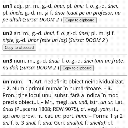
un1
adj., pr. m., g.-d.
únui,
pl.
únii;
f.
o,
g.-d.
únei,
pl.
únele,
g.-d. m. și f.
únor
(caut pe un profesor, nu
pe altul)
(
Sursa: DOOM 2
)
Copy to clipboard
un2
art. m., g.-d.
únui,
f.
o,
g.-d.
únei;
pl. m. și f.
níște,
g.-d.
únor
(este un laș)
(
Sursa: DOOM 2
)
Copy to clipboard
un3
num. m., g.-d.
únui;
f.
o,
g.-d.
únei
(am un frate,
nu doi)
(
Sursa: DOOM 2
)
Copy to clipboard
un
num. –
1.
Art. nedefinit: obiect neindividualizat.
–
2.
Num.: primul număr în numărătoare. –
3.
Pron.: ține locul unui subst. fără a indica în mod
precis obiectul. – Mr., megl.
un, ună,
istr.
un ur.
Lat.
ūnus
(Pușcariu 1808; REW 9075), cf. vegl.
yoin,
it.,
sp.
uno,
prov., fr., cat.
un,
port.
hum.
– Forma 1 și 2
un,
f.
o;
3
unul,
f.
una.
Gen.
unui(a),
f.
unei(a),
pl.