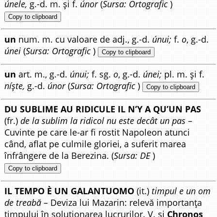
únele,
g.-d. m. și f.
únor
(
Sursa: Ortografic
)
Copy to clipboard
un
num. m. cu valoare de adj., g.-d.
únui;
f.
o
, g.-d.
únei
(
Sursa: Ortografic
)
Copy to clipboard
un
art. m., g.-d.
únui;
f. sg.
o
, g.-d.
únei;
pl. m. și f.
níște,
g.-d.
únor
(
Sursa: Ortografic
)
Copy to clipboard
DU SUBLIME AU RIDICULE IL N’Y A QU’UN PAS
(fr.)
de la sublim la ridicol nu este decât un pas
–
Cuvinte pe care le-ar fi rostit Napoleon atunci
când, aflat pe culmile gloriei, a suferit marea
înfrângere de la Berezina. (
Sursa: DE
)
Copy to clipboard
IL TEMPO È UN GALANTUOMO
(it.)
timpul e un om
de treabă
– Deviza lui Mazarin: relevă importanța
timpului în soluționarea lucrurilor. V. și
Chronos