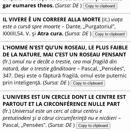
gar eumares theos.
(
Sursa: DE
)
Copy to clipboard
IL VIVERE È UN CORRERE ALLA MORTE
(it.)
viața
este o cursă spre moarte
– Dante, „Purgatoriul”,
XXXIII,54. V. și
Atra cura.
(
Sursa: DE
)
Copy to clipboard
L’HOMME N’EST QU’UN ROSEAU, LE PLUS FAIBLE
DE LA NATURE, MAI C’EST UN ROSEAU PENSANT
(fr.)
omul nu e decât o trestie, cea mai fragilă din
natură, dar o trestie gânditoare
– Pascal, „Pensées”,
347. Deși este o făptură fragilă, omul este puternic
prin inteligență. (
Sursa: DE
)
Copy to clipboard
L’UNIVERS EST UN CERCLE DONT LE CENTRE EST
PARTOUT ET LA CIRCONFÉRENCE NULLE PART
(fr.)
Universul este un cerc al cărui centru e
pretutindeni și a cărui circumferință nu e nicăieri
–
Pascal, „Pensées”. (
Sursa: DE
)
Copy to clipboard