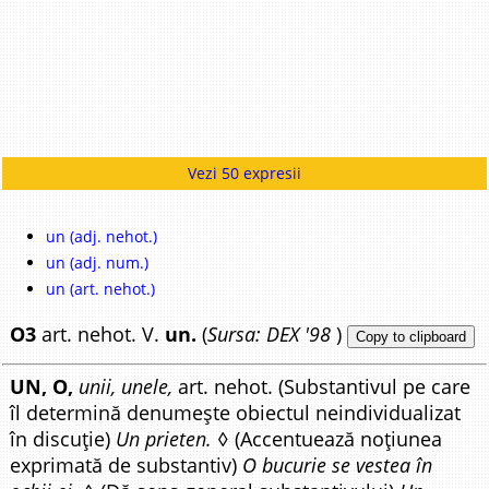
Vezi 50 expresii
un (adj. nehot.)
un (adj. num.)
un (art. nehot.)
O3
art. nehot. V.
un.
(
Sursa: DEX '98
)
Copy to clipboard
UN, O,
unii, unele,
art. nehot. (Substantivul pe care
îl determină denumește obiectul neindividualizat
în discuție)
Un prieten.
◊ (Accentuează noțiunea
exprimată de substantiv)
O bucurie se vestea în