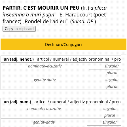
PARTIR, C’EST MOURIR UN PEU
(fr.)
a pleca
înseamnă a muri puțin
– E. Haraucourt (poet
francez) „Rondel de l’adieu”. (
Sursa: DE
)
Copy to clipboard
Declinări/Conjugări
un (adj. nehot.)
articol / numeral / adjectiv pronominal / pron
nominativ-acuzativ
singular
plural
genitiv-dativ
singular
plural
un (adj. num.)
articol / numeral / adjectiv pronominal / pronu
nominativ-acuzativ
singular
plural
genitiv-dativ
singular