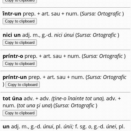
Copy to clipboard
î́ntr-un
prep. + art. sau + num. (
Sursa: Ortografic
)
Copy to clipboard
nici un
adj. m., g.-d.
nici únui
(
Sursa: Ortografic
)
Copy to clipboard
príntr-o
prep. + art. sau + num. (
Sursa: Ortografic
)
Copy to clipboard
príntr-un
prep. + art. sau + num. (
Sursa: Ortografic
)
Copy to clipboard
tot úna
adv. + adv.
(ține-o înainte tot una),
adv. +
num. (
tot una și una
) (
Sursa: Ortografic
)
Copy to clipboard
un
adj. m., g.-d.
únui
, pl.
únii;
f. sg.
o
, g.-d.
únei
, pl.