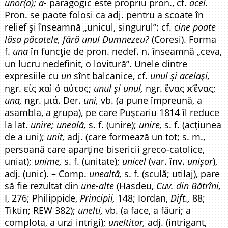
unor(a); a-
paragogic este propriu pron., cf.
acel.
Pron. se paote folosi ca adj. pentru a scoate în
relief și înseamnă „unicul, singurul”: cf.
cine poate
lăsa păcatele, fără unul Dumnezeu?
(Coresi). Forma
f.
una
în funcție de pron. nedef. n. înseamnă „ceva,
un lucru nedefinit, o lovitură”. Unele dintre
expresiile cu
un
sînt balcanice, cf.
unul și același,
ngr. είς ϰαì ỏ αὐτος;
unul și unul,
ngr. ἔνας ϰ’ἔνας;
una,
ngr. μιά. Der.
uni,
vb. (a pune împreună, a
asambla, a grupa), pe care Pușcariu 1814 îl reduce
la lat.
unire; uneală,
s. f. (unire);
unire,
s. f. (acțiunea
de a uni);
unit,
adj. (care formează un tot; s. m.,
persoană care aparține bisericii greco-catolice,
uniat);
unime,
s. f. (unitate);
unicel
(var. înv.
unișor
),
adj. (unic). – Comp.
unealtă,
s. f. (sculă; utilaj), pare
să fie rezultat din
une-alte
(Hasdeu,
Cuv. din Bătrîni,
I, 276; Philippide,
Principii,
148; Iordan,
Dift.,
88;
Tiktin; REW 382);
unelti,
vb. (a face, a făuri; a
complota, a urzi intrigi);
uneltitor,
adj. (intrigant,