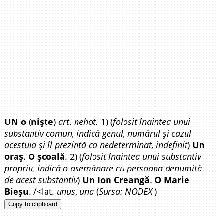
UN o
(
niște
)
art
.
nehot.
1) (
folosit înaintea unui
substantiv comun, indică genul, numărul și cazul
acestuia și îl prezintă ca nedeterminat, indefinit
)
Un
oraș
.
O școală
. 2) (
folosit înaintea unui substantiv
propriu, indică o asemănare cu persoana denumită
de acest substantiv
)
Un Ion Creangă
.
O Marie
Bieșu
. /<lat.
unus
,
una
(
Sursa: NODEX
)
Copy to clipboard