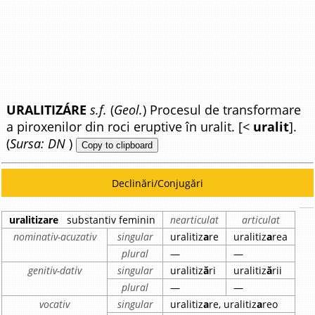
URALITIZÁRE
s.f.
(
Geol.
) Procesul de transformare
a piroxenilor din roci eruptive în uralit. [<
uralit
].
(
Sursa: DN
)
Copy to clipboard
Declinări/Conjugări
uralitizare
substantiv feminin
nearticulat
articulat
nominativ-acuzativ
singular
uralitiz
a
re
uralitiz
a
rea
plural
—
—
genitiv-dativ
singular
uralitiz
ă
ri
uralitiz
ă
rii
plural
—
—
vocativ
singular
uralitiz
a
re, uralitiz
a
reo