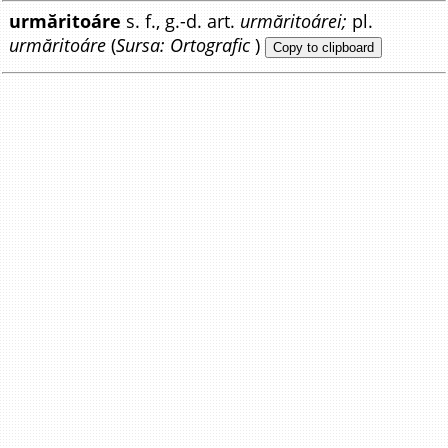
urmăritoáre
s. f., g.-d. art.
urmăritoárei;
pl.
urmăritoáre
(
Sursa: Ortografic
)
Copy to clipboard