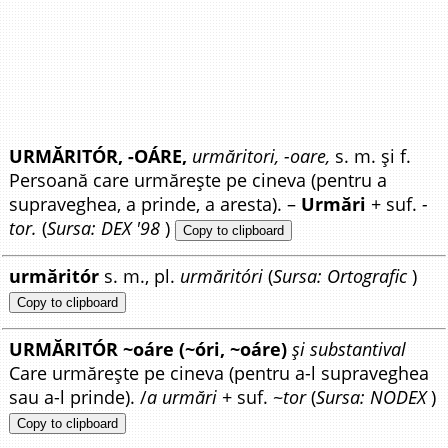
URMĂRITÓR, -OÁRE,
urmăritori, -oare,
s. m. și f.
Persoană care urmărește pe cineva (pentru a
supraveghea, a prinde, a aresta). –
Urmări
+ suf.
-
tor.
(
Sursa: DEX '98
)
Copy to clipboard
urmăritór
s. m., pl.
urmăritóri
(
Sursa: Ortografic
)
Copy to clipboard
URMĂRITÓR ~oáre (~óri, ~oáre)
și substantival
Care urmărește pe cineva (pentru a-l supraveghea
sau a-l prinde). /
a urmări
+ suf. ~
tor
(
Sursa: NODEX
)
Copy to clipboard