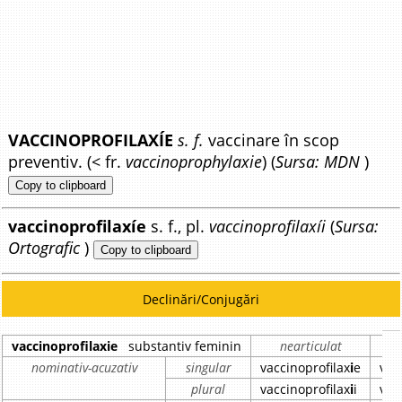
VACCINOPROFILAXÍE
s. f.
vaccinare în scop
preventiv. (< fr.
vaccinoprophylaxie
) (
Sursa: MDN
)
Copy to clipboard
vaccinoprofilaxíe
s. f., pl.
vaccinoprofilaxíi
(
Sursa:
Ortografic
)
Copy to clipboard
Declinări/Conjugări
vaccinoprofilaxie
substantiv feminin
nearticulat
nominativ-acuzativ
singular
vaccinoprofilax
i
e
vac
plural
vaccinoprofilax
i
i
vac