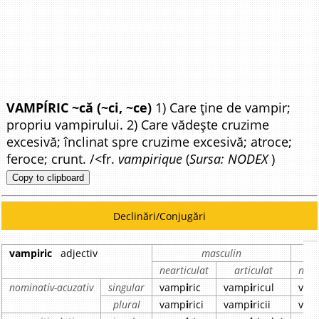
VAMPÍRIC ~că (~ci, ~ce)
1) Care ține de vampir;
propriu vampirului. 2) Care vădește cruzime
excesivă; înclinat spre cruzime excesivă; atroce;
feroce; crunt. /<fr.
vampirique
(
Sursa: NODEX
)
Copy to clipboard
Declinări/Conjugări
vampiric
adjectiv
masculin
nearticulat
articulat
near
nominativ-acuzativ
singular
vamp
i
ric
vamp
i
ricul
vam
plural
vamp
i
rici
vamp
i
ricii
vam