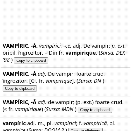
VAMPÍRIC, -Ă,
vampirici, -ce,
adj. De vampir;
p. ext.
oribil, îngrozitor. – Din fr.
vampirique.
(
Sursa: DEX
'98
)
Copy to clipboard
VAMPÍRIC, -Ă
adj.
De vampir; foarte crud,
îngrozitor. [Cf. fr.
vampirique
]. (
Sursa: DN
)
Copy to clipboard
VAMPÍRIC, -Ă
adj.
de vampir; (p. ext.) foarte crud.
(< fr.
vampirique
) (
Sursa: MDN
)
Copy to clipboard
vampíric
adj. m., pl.
vampírici
; f.
vampírică
, pl.
vampírice
(
Sursa: DOOM 2
)
Copy to clipboard