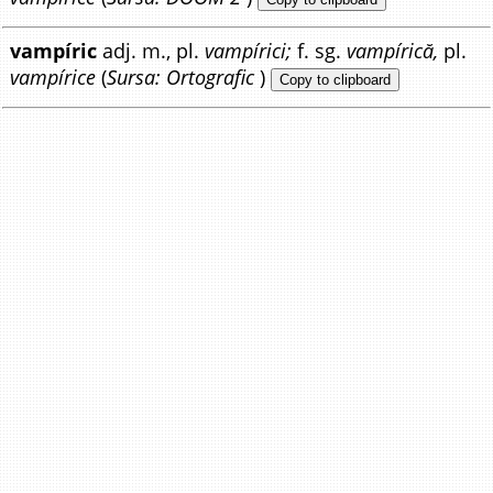
vampíric
adj. m., pl.
vampírici;
f. sg.
vampírică,
pl.
vampírice
(
Sursa: Ortografic
)
Copy to clipboard