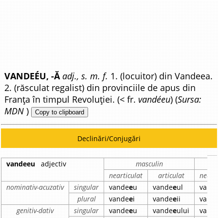
VANDEÉU, -Ă
adj., s. m. f.
1. (locuitor) din Vandeea.
2. (răsculat regalist) din provinciile de apus din
Franța în timpul Revoluției. (< fr.
vandéeu
) (
Sursa:
MDN
)
Copy to clipboard
Declinări/Conjugări
vandeeu
adjectiv
masculin
nearticulat
articulat
nearti
nominativ-acuzativ
singular
vande
e
u
vande
e
ul
vand
plural
vande
e
i
vande
e
ii
vand
genitiv-dativ
singular
vande
e
u
vande
e
ului
vand