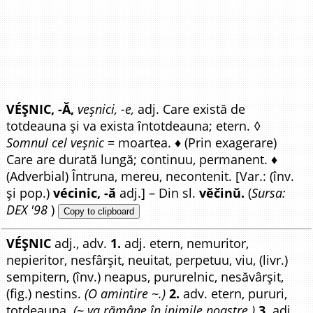
VÉȘNIC, -Ă,
veșnici, -e,
adj. Care există de
totdeauna și va exista întotdeauna; etern. ◊
Somnul cel veșnic
= moartea. ♦ (Prin exagerare)
Care are durată lungă; continuu, permanent. ♦
(Adverbial) Întruna, mereu, necontenit. [Var.: (înv.
și pop.)
vécinic, -ă
adj.] – Din sl.
vĕčinŭ.
(
Sursa:
DEX '98
)
Copy to clipboard
VÉȘNIC
adj., adv.
1.
adj. etern, nemuritor,
nepieritor, nesfârșit, neuitat, perpetuu, viu, (livr.)
sempitern, (înv.) neapus, pururelnic, nesăvârșit,
(fig.) nestins.
(O amintire ~.)
2.
adv. etern, pururi,
totdeauna.
(~ va rămâne în inimile noastre.)
3.
adj.