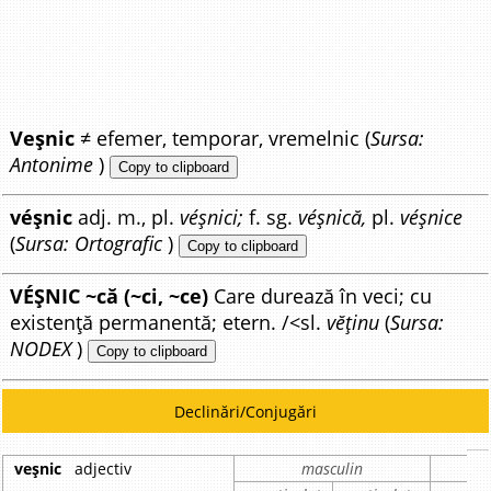
Veșnic
≠ efemer, temporar, vremelnic (
Sursa:
Antonime
)
Copy to clipboard
véșnic
adj. m., pl.
véșnici;
f. sg.
véșnică,
pl.
véșnice
(
Sursa: Ortografic
)
Copy to clipboard
VÉȘNIC ~că (~ci, ~ce)
Care durează în veci; cu
existență permanentă; etern. /<sl.
vĕținu
(
Sursa:
NODEX
)
Copy to clipboard
Declinări/Conjugări
veșnic
adjectiv
masculin