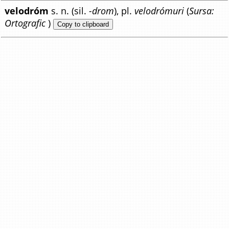
velodróm
s. n. (sil.
-drom
), pl.
velodrómuri
(
Sursa:
Ortografic
)
Copy to clipboard