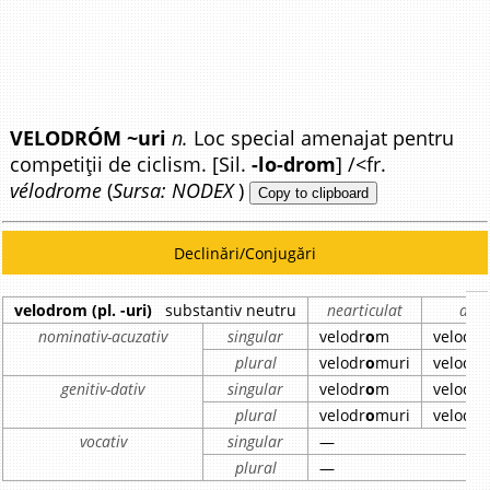
VELODRÓM ~uri
n.
Loc special amenajat pentru
competiții de ciclism. [Sil.
-lo-drom
] /<fr.
vélodrome
(
Sursa: NODEX
)
Copy to clipboard
Declinări/Conjugări
velodrom (pl. -uri)
substantiv neutru
nearticulat
arti
nominativ-acuzativ
singular
velodr
o
m
velodr
o
plural
velodr
o
muri
velodr
o
genitiv-dativ
singular
velodr
o
m
velodr
o
plural
velodr
o
muri
velodr
o
vocativ
singular
—
plural
—