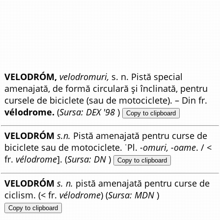
VELODRÓM,
velodromuri,
s. n. Pistă special
amenajată, de formă circulară și înclinată, pentru
cursele de biciclete (sau de motociclete). – Din fr.
vélodrome.
(
Sursa: DEX '98
)
Copy to clipboard
VELODRÓM
s.n.
Pistă amenajată pentru curse de
biciclete sau de motociclete. ˙Pl.
-omuri, -oame
. / <
fr.
vélodrome
]. (
Sursa: DN
)
Copy to clipboard
VELODRÓM
s. n.
pistă amenajată pentru curse de
ciclism. (< fr.
vélodrome
) (
Sursa: MDN
)
Copy to clipboard