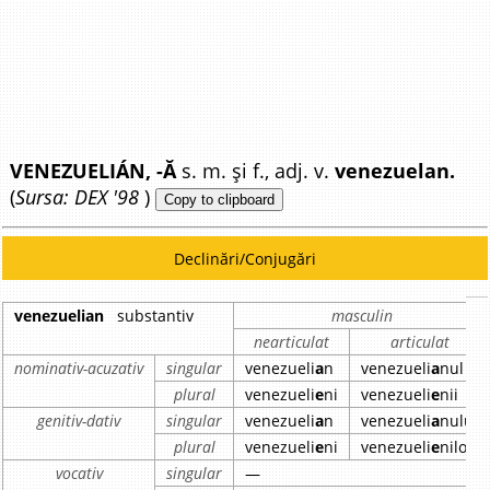
VENEZUELIÁN, -Ă
s. m. și f., adj. v.
venezuelan.
(
Sursa: DEX '98
)
Copy to clipboard
Declinări/Conjugări
venezuelian
substantiv
masculin
nearticulat
articulat
nominativ-acuzativ
singular
venezueli
a
n
venezueli
a
nul
plural
venezueli
e
ni
venezueli
e
nii
genitiv-dativ
singular
venezueli
a
n
venezueli
a
nului
plural
venezueli
e
ni
venezueli
e
nilor
vocativ
singular
—