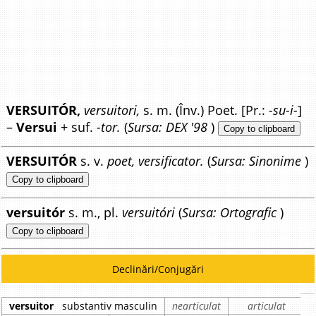
VERSUITÓR,
versuitori,
s. m. (Înv.) Poet. [Pr.:
-su-i-
]
–
Versui
+ suf.
-tor.
(
Sursa: DEX '98
)
Copy to clipboard
VERSUITÓR
s. v.
poet, versificator.
(
Sursa: Sinonime
)
Copy to clipboard
versuitór
s. m., pl.
versuitóri
(
Sursa: Ortografic
)
Copy to clipboard
Declinări/Conjugări
versuitor
substantiv masculin
nearticulat
articulat