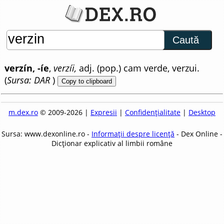
Caută
verzín, -íe
,
verzíi,
adj. (pop.) cam verde, verzui.
(
Sursa: DAR
)
Copy to clipboard
m.dex.ro
© 2009-2026 |
Expresii
|
Confidențialitate
|
Desktop
Sursa: www.dexonline.ro -
Informații despre licență
- Dex Online -
Dicționar explicativ al limbii române