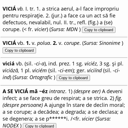
VICIÁ
vb.
I. tr. 1. a strica aerul, a-l face impropriu
pentru respirație. 2. (jur.) a face ca un act să fie
defectuos, nevalabil, nul. II. tr., refl. (fig.) a (se)
corupe. (< fr.
vicier
) (
Sursa: MDN
)
Copy to clipboard
VICIÁ
vb.
1.
v.
polua
.
2.
v.
corupe
. (
Sursa: Sinonime
)
Copy to clipboard
viciá
vb. (sil.
-ci-a
), ind. prez. 1 sg.
viciéz,
3 sg. și pl.
viciáză,
1 pl.
viciém
(sil.
-ci-em
); ger.
viciínd
(sil.
-ci-
ind
) (
Sursa: Ortografic
)
Copy to clipboard
A SE VICIÁ mă ~éz
intranz
. 1)
(despre aer)
A deveni
infect; a se face greu de respirat; a se strica. 2)
fig.
(despre persoane)
A ajunge în stare de declin moral;
a se corupe; a decădea; a degrada; a se declasa; a
se degenera; a se p******i. /<fr.
vicier
(
Sursa:
NODEX
)
Copy to clipboard