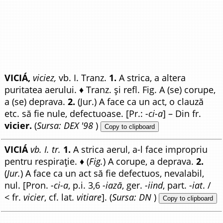
VICIÁ,
viciez,
vb. I. Tranz.
1.
A strica, a altera
puritatea aerului. ♦ Tranz. și refl. Fig. A (se) corupe,
a (se) deprava.
2.
(Jur.) A face ca un act, o clauză
etc. să fie nule, defectuoase. [Pr.:
-ci-a
] – Din fr.
vicier.
(
Sursa: DEX '98
)
Copy to clipboard
VICIÁ
vb. I. tr.
1.
A strica aerul, a-l face impropriu
pentru respirație. ♦ (
Fig.
) A corupe, a deprava.
2.
(
Jur.
) A face ca un act să fie defectuos, nevalabil,
nul. [Pron.
-ci-a
, p.i. 3,6
-iază
, ger.
-iind
, part.
-iat
. /
< fr.
vicier
, cf. lat.
vitiare
]. (
Sursa: DN
)
Copy to clipboard