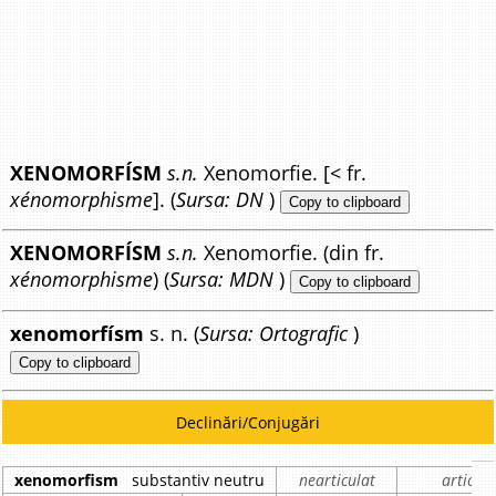
XENOMORFÍSM
s.n.
Xenomorfie. [< fr.
xénomorphisme
]. (
Sursa: DN
)
Copy to clipboard
XENOMORFÍSM
s.n.
Xenomorfie. (din fr.
xénomorphisme
) (
Sursa: MDN
)
Copy to clipboard
xenomorfísm
s. n. (
Sursa: Ortografic
)
Copy to clipboard
Declinări/Conjugări
xenomorfism
substantiv neutru
nearticulat
articula