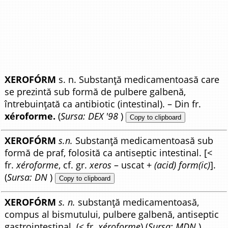
XEROFÓRM
s. n. Substanță medicamentoasă care
se prezintă sub formă de pulbere galbenă,
întrebuințată ca antibiotic (intestinal). – Din fr.
xéroforme.
(
Sursa: DEX '98
)
Copy to clipboard
XEROFÓRM
s.n.
Substanță medicamentoasă sub
formă de praf, folosită ca antiseptic intestinal. [<
fr.
xéroforme
, cf. gr.
xeros
– uscat +
(acid) form(ic)
].
(
Sursa: DN
)
Copy to clipboard
XEROFÓRM
s. n.
substanță medicamentoasă,
compus al bismutului, pulbere galbenă, antiseptic
gastrointestinal. (< fr.
xéroforme
) (
Sursa: MDN
)