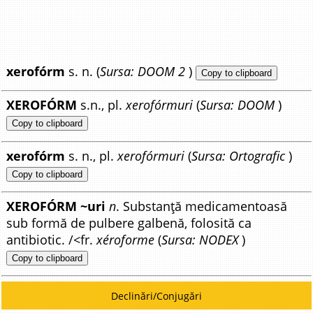
xerofórm
s. n. (
Sursa: DOOM 2
)
Copy to clipboard
XEROFÓRM
s.n., pl.
xerofórmuri
(
Sursa: DOOM
)
Copy to clipboard
xerofórm
s. n., pl.
xerofórmuri
(
Sursa: Ortografic
)
Copy to clipboard
XEROFÓRM ~uri
n
. Substanță medicamentoasă
sub formă de pulbere galbenă, folosită ca
antibiotic. /<fr.
xéroforme
(
Sursa: NODEX
)
Copy to clipboard
Declinări/Conjugări