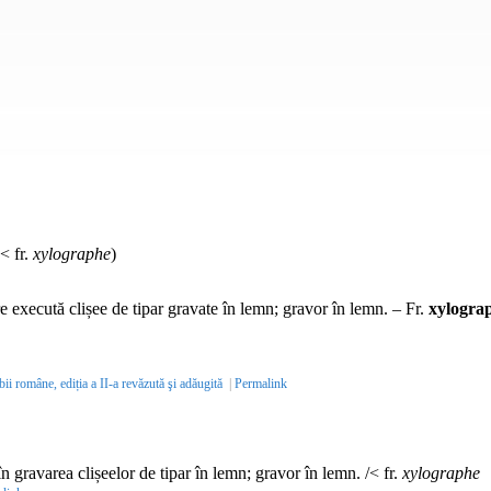
< fr.
xylographe
)
e execută clișee de tipar gravate în lemn; gravor în lemn. –
Fr.
xylogra
bii române, ediția a II-a revăzută şi adăugită
|
Permalink
în gravarea clișeelor de tipar în lemn; gravor în lemn. /< fr.
xylographe