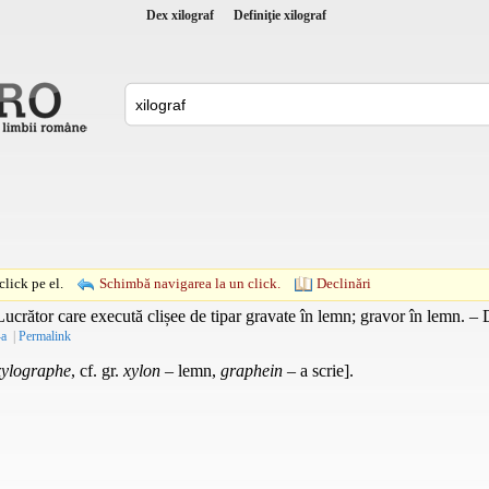
Dex xilograf
Definiţie xilograf
lick pe el.
Schimbă navigarea la un click.
Declinări
ucrător care execută clișee de tipar gravate în lemn; gravor în lemn. –
-a
|
Permalink
xylographe
, cf. gr.
xylon
– lemn,
graphein
– a scrie].