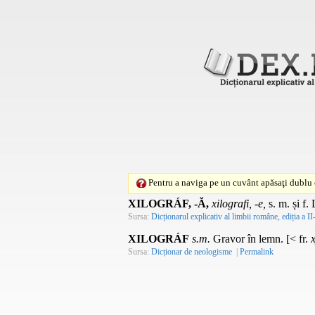
Pentru a naviga pe un cuvânt apăsaţi dublu c
XILOGRÁF, -Ă,
xilografi,
-
e,
s. m.
și
f.
L
Sursa:
Dicționarul explicativ al limbii române, ediția a II
XILOGRÁF
s.m.
Gravor în lemn. [< fr.
Sursa:
Dicționar de neologisme
|
Permalink