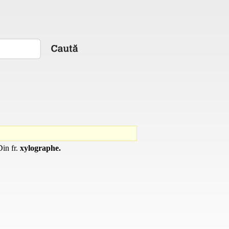
 Din
fr.
xylographe.