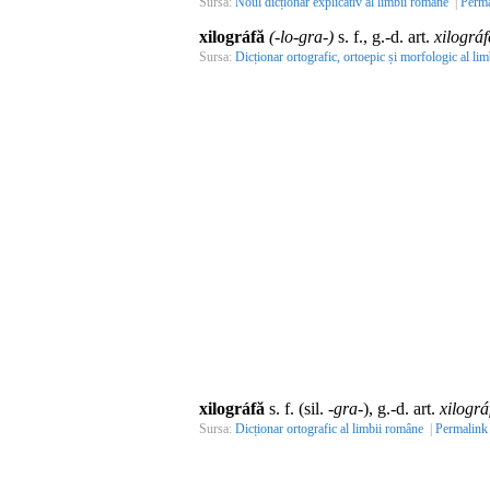
Sursa:
Noul dicționar explicativ al limbii române
|
Perma
xilográfă
(-lo-gra-)
s. f., g.-d. art.
xilográf
Sursa:
Dicționar ortografic, ortoepic și morfologic al lim
xilográfă
s. f. (sil. -
gra
-), g.-d. art.
xilográ
Sursa:
Dicționar ortografic al limbii române
|
Permalink