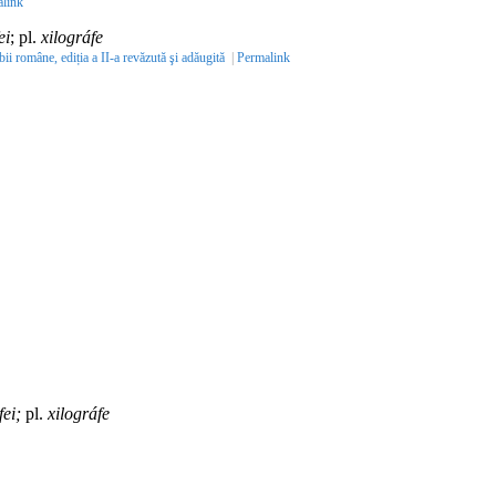
link
ei
; pl.
xilográfe
bii române, ediția a II-a revăzută şi adăugită
|
Permalink
fei;
pl.
xilográfe