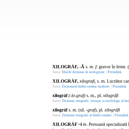
XILOGRÁF, -Ă
s. m. f.
gravor în lemn. (
Sursa:
Marele dicționar de neologisme
|
Permalink
XILOGRÁF,
xilografi,
s. m.
Lucrător car
Sursa:
Dicționarul limbii române moderne
|
Permalink
xilográf
(-lo-graf)
s. m., pl.
xilográfi
Sursa:
Dicționar ortografic, ortoepic și morfologic al lim
xilográf
s. m. (sil. -
graf
), pl.
xilográfi
Sursa:
Dicționar ortografic al limbii române
|
Permalink
XILOGRÁF ~i
m
. Persoană specializată 