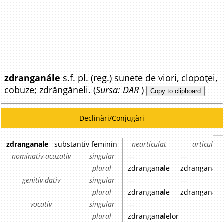
zdranganále
s.f. pl. (reg.) sunete de viori, clopoței,
cobuze; zdrăngăneli. (
Sursa: DAR
)
Copy to clipboard
Declinări/Conjugări
zdranganale
substantiv feminin
nearticulat
articulat
nominativ-acuzativ
singular
—
—
plural
zdrangan
a
le
zdrangan
a
le
genitiv-dativ
singular
—
—
plural
zdrangan
a
le
zdrangan
a
le
vocativ
singular
—
plural
zdrangan
a
lelor