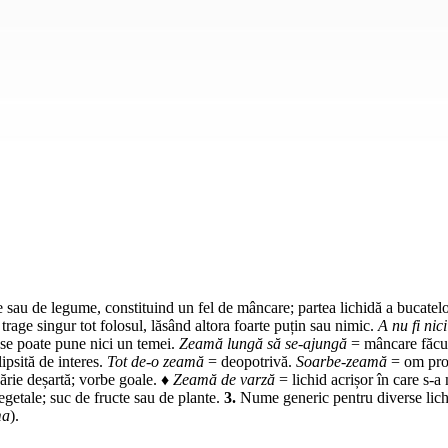
 sau de legume, constituind un fel de mâncare; partea lichidă a bucatelor
trage singur tot folosul, lăsând altora foarte puțin sau nimic.
A nu fi ni
se poate pune nici un temei.
Zeamă lungă să se-ajungă
= mâncare făcut
ipsită de interes.
Tot de-o zeamă
= deopotrivă.
Soarbe-zeamă
= om pro
rie deșartă; vorbe goale. ♦
Zeamă de varză
= lichid acrișor în care s-
vegetale; suc de fructe sau de plante.
3.
Nume generic pentru diverse lic
ma
).