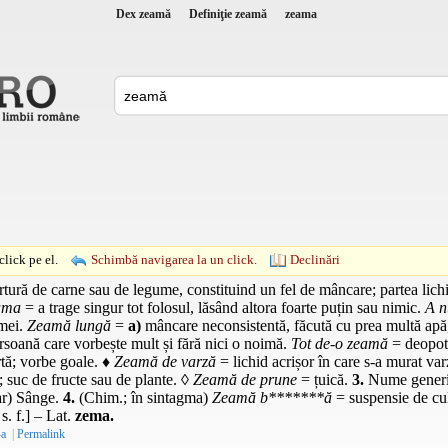
Dex zeamă
Definiţie zeamă
zeama
lick pe el.
Schimbă navigarea la un click.
Declinări
tură de carne sau de legume, constituind un fel de mâncare; partea lichi
eama
= a trage singur tot folosul, lăsând altora foarte puțin sau nimic.
A n
emei.
Zeamă lungă
=
a)
mâncare neconsistentă, făcută cu prea multă apă
soană care vorbește mult și fără nici o noimă.
Tot de-o zeamă
= deopot
tă; vorbe goale. ♦
Zeamă de varză
= lichid acrișor în care s-a murat va
; suc de fructe sau de plante. ◊
Zeamă de prune
= țuică.
3.
Nume generic
Rar) Sânge.
4.
(
Chim.
; în sintagma)
Zeamă b*******ă
= suspensie de cul
s. f.
] –
Lat.
zema.
-a
|
Permalink