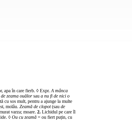
, apa în care fierb. ◊
Expr.
A mânca
ci de zeama ouălor
sau
a nu fi de nici o
ă cu sos mult, pentru a ajunge la multe
st, molâu.
Zeamă de clopot
(sau
de
a murat varza; moare.
2.
Lichidul pe care îl
hide. ◊
Ou cu zeamă
= ou fiert puțin, cu