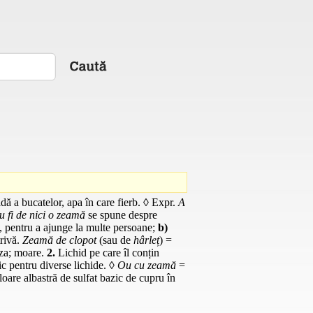
dă a bucatelor, apa în care fierb. ◊
Expr.
A
u fi de nici o zeamă
se spune despre
, pentru a ajunge la multe persoane;
b)
rivă.
Zeamă de clopot
(sau de
hârleț
) =
rza; moare.
2.
Lichid pe care îl conțin
 pentru diverse lichide. ◊
Ou cu zeamă
=
oare albastră de sulfat bazic de cupru în