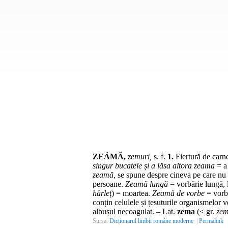
ZEÁMĂ,
zemuri,
s. f.
1.
Fiertură de carne
singur bucatele și a lăsa altora zeama
= a 
zeamă,
se spune despre cineva pe care nu 
persoane.
Zeamă lungă
= vorbărie lungă, l
hârleț
) = moartea.
Zeamă de vorbe
= vorbă
conțin celulele și țesuturile organismelor 
albușul necoagulat. –
Lat.
zema
(<
gr.
ze
Sursa:
Dicționarul limbii române moderne
|
Permalink