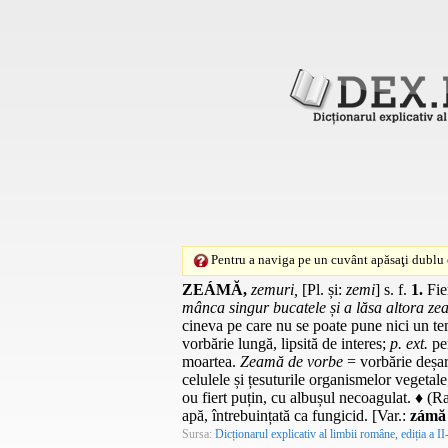
Pentru a naviga pe un cuvânt apăsaţi dublu c
ZEÁMĂ,
zemuri,
[
Pl.
și:
zemi
]
s. f.
1.
Fier
mânca singur bucatele și a lăsa altora z
cineva pe care nu se poate pune nici un t
vorbărie lungă, lipsită de interes;
p. ext.
per
moartea.
Zeamă de vorbe
= vorbărie deșar
celulele și țesuturile organismelor vegetale
ou fiert puțin, cu albușul necoagulat. ♦ (
apă, întrebuințată ca fungicid. [
Var.
:
zámă
Sursa:
Dicționarul explicativ al limbii române, ediția a II