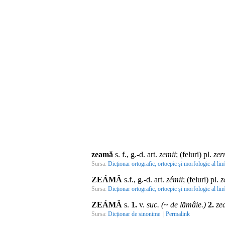
zeamă
s. f., g.-d. art.
zemii
; (feluri) pl.
zer
Sursa:
Dicționar ortografic, ortoepic și morfologic al lim
ZEÁMĂ
s.f., g.-d. art.
zémii
; (feluri) pl.
z
Sursa:
Dicționar ortografic, ortoepic și morfologic al li
ZEÁMĂ
s.
1.
v.
suc. (~ de lămâie.)
2.
ze
Sursa:
Dicționar de sinonime
|
Permalink