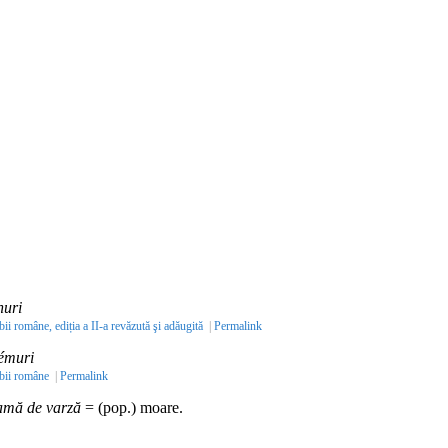
nuri
bii române, ediția a II-a revăzută şi adăugită
|
Permalink
émuri
mbii române
|
Permalink
amă de varză
= (pop.) moare.