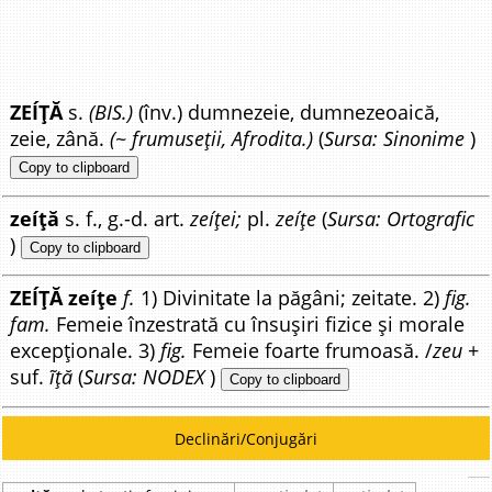
ZEÍȚĂ
s.
(BIS.)
(înv.) dumnezeie, dumnezeoaică,
zeie, zână.
(~ frumuseții, Afrodita.)
(
Sursa: Sinonime
)
Copy to clipboard
zeíță
s. f., g.-d. art.
zeíței;
pl.
zeíțe
(
Sursa: Ortografic
)
Copy to clipboard
ZEÍȚĂ zeíțe
f.
1) Divinitate la păgâni; zeitate. 2)
fig.
fam.
Femeie înzestrată cu însușiri fizice și morale
excepționale. 3)
fig.
Femeie foarte frumoasă. /
zeu
+
suf.
ĩță
(
Sursa: NODEX
)
Copy to clipboard
Declinări/Conjugări