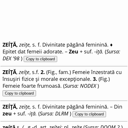
ZEÍȚĂ,
zeițe,
s. f. Divinitate păgână feminină. ♦
Epitet dat femeii adorate. –
Zeu
+ suf.
-iță.
(
Sursa:
DEX '98
)
Copy to clipboard
ZEÍȚĂ
,
zeíțe
, s.f.
2.
(Fig., fam.) Femeie înzestrată cu
însușiri fizice și morale excepționale.
3.
(Fig.)
Femeie foarte frumoasă. (
Sursa: NODEX
)
Copy to clipboard
ZEÍȚĂ,
zeițe,
s. f. Divinitate păgână feminină. – Din
zeu
+ suf.
-iță.
(
Sursa: DLRM
)
Copy to clipboard
zeíță
s.
(.
, g.-d. art.
zeíței
; pl.
zeíțe
(
Sursa: DOOM 2
)