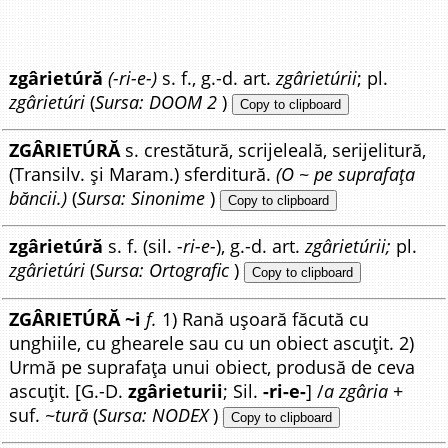
zgârietúră
(-ri-e-)
s. f., g.-d. art.
zgârietúrii
; pl.
zgârietúri
(
Sursa: DOOM 2
)
Copy to clipboard
ZGÂRIETÚRĂ
s. crestătură, scrijeleală, serijelitură,
(Transilv. și Maram.) sferditură.
(O ~ pe suprafața
băncii.)
(
Sursa: Sinonime
)
Copy to clipboard
zgârietúră
s. f. (sil.
-ri-e-
), g.-d. art.
zgârietúrii;
pl.
zgârietúri
(
Sursa: Ortografic
)
Copy to clipboard
ZGÂRIETÚRĂ ~i
f.
1) Rană ușoară făcută cu
unghiile, cu ghearele sau cu un obiect ascuțit. 2)
Urmă pe suprafața unui obiect, produsă de ceva
ascuțit. [G.-D.
zgârieturii
; Sil.
-ri-e-
] /
a zgâria
+
suf.
~tură
(
Sursa: NODEX
)
Copy to clipboard