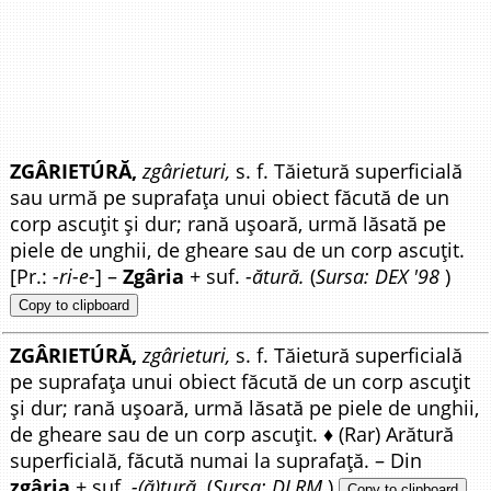
ZGÂRIETÚRĂ,
zgârieturi,
s. f. Tăietură superficială
sau urmă pe suprafața unui obiect făcută de un
corp ascuțit și dur; rană ușoară, urmă lăsată pe
piele de unghii, de gheare sau de un corp ascuțit.
[Pr.:
-ri-e-
] –
Zgâria
+ suf.
-ătură.
(
Sursa: DEX '98
)
Copy to clipboard
ZGÂRIETÚRĂ,
zgârieturi,
s. f. Tăietură superficială
pe suprafața unui obiect făcută de un corp ascuțit
și dur; rană ușoară, urmă lăsată pe piele de unghii,
de gheare sau de un corp ascuțit. ♦ (Rar) Arătură
superficială, făcută numai la suprafață. – Din
zgâria
+ suf.
-(ă)tură.
(
Sursa: DLRM
)
Copy to clipboard