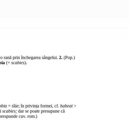
 o rană prin închegarea sângelui.
2.
(
Pop.
)
bia
(=
scabies
).
bbia
= râie; în privința formei,
cf.
habeat
>
ui
scabies;
dar se poate presupune că
corespunde
cuv.
rom.
)