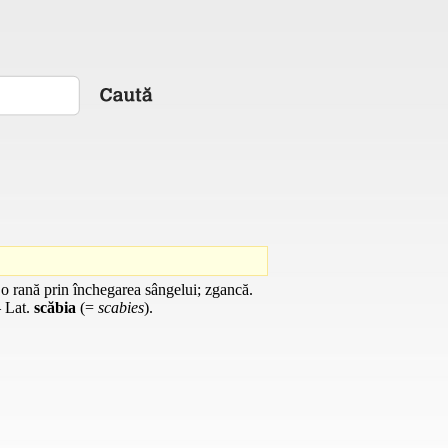
 o rană prin închegarea sângelui; zgancă.
–
Lat.
scăbia
(=
scabies
).