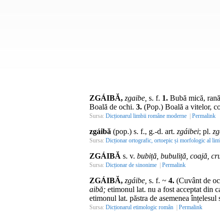
ZGÁIBĂ,
zgaibe,
s. f.
1.
Bubă mică, rană,
Boală de ochi.
3.
(
Pop.
) Boală a vitelor, c
Sursa:
Dicționarul limbii române moderne
|
Permalink
zgáibă
(pop.) s. f., g.-d. art.
zgáibei
; pl.
zg
Sursa:
Dicționar ortografic, ortoepic și morfologic al lim
ZGÁIBĂ
s. v.
bubiță, bubuliță, coajă, cr
Sursa:
Dicționar de sinonime
|
Permalink
ZGÁIBĂ,
zgáibe,
s. f.
~
4.
(Cuvânt de oc
aibă;
etimonul
lat.
nu a fost acceptat din c
etimonul
lat.
păstra de asemenea înțelesul 
Sursa:
Dicționarul etimologic român
|
Permalink