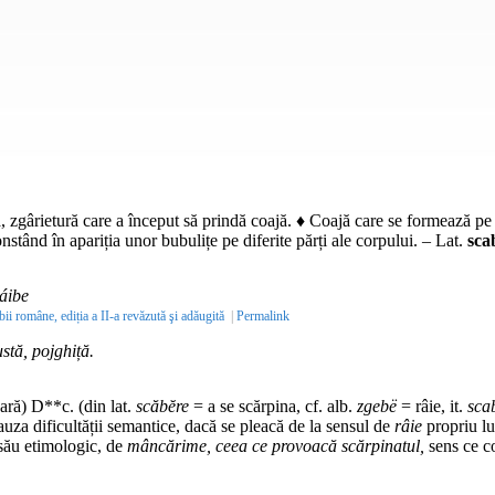
 zgârietură care a început să prindă coajă. ♦ Coajă care se formează pe
onstând în apariția unor bubulițe pe diferite părți ale corpului. –
Lat.
sca
áibe
bii române, ediția a II-a revăzută şi adăugită
|
Permalink
ustă, pojghiță.
ară) D**c. (din
lat.
scăbĕre
= a se scărpina,
cf.
alb.
zgebë
= râie,
it.
sca
auza dificultății semantice, dacă se pleacă de la sensul de
râie
propriu l
său etimologic, de
mâncărime, ceea ce provoacă scărpinatul,
sens ce 