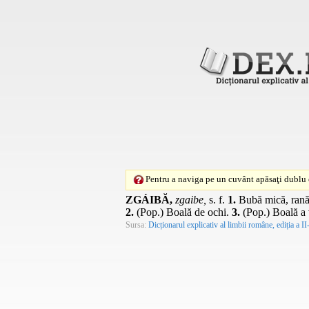
Pentru a naviga pe un cuvânt apăsaţi dublu c
ZGÁIBĂ,
zgaibe,
s. f.
1.
Bubă mică, rană,
2.
(
Pop.
) Boală de ochi.
3.
(
Pop.
) Boală a 
Sursa:
Dicționarul explicativ al limbii române, ediția a II