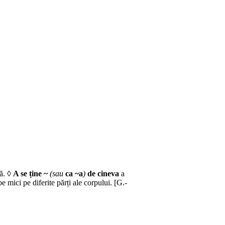
bă. ◊
A se ține ~
(sau
ca ~a
)
de cineva
a
e mici pe diferite părți ale corpului. [G.-