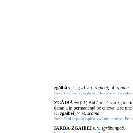
zgáibă
s. f., g.-d. art.
zgáibei;
pl.
zgáibe
Sursa:
Dicționar ortografic al limbii române
|
Permalink
ZGÁIBĂ ~e
f.
1) Bubă mică sau zgârie-tu
deranja în permanență pe cineva; a se ține
D.
zgaibei
] /<lat.
scabia
Sursa:
Noul dicționar explicativ al limbii române
|
Perma
IARBA-ZGÁIBEI
s. v.
zgrăbunțică.