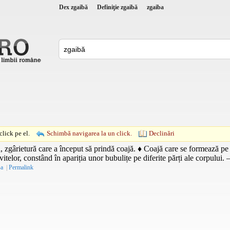
Dex zgaibă
Definiţie zgaibă
zgaiba
lick pe el.
Schimbă navigarea la un click.
Declinări
 zgârietură care a început să prindă coajă. ♦ Coajă care se formează pe
vitelor, constând în apariția unor bubulițe pe diferite părți ale corpului. 
-a
|
Permalink