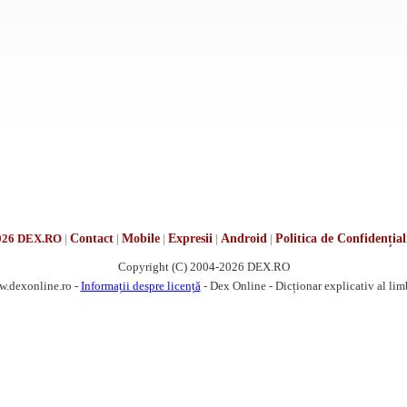
026 DEX.RO
|
Contact
|
Mobile
|
Expresii
|
Android
|
Politica de Confidențial
Copyright (C) 2004-2026 DEX.RO
w.dexonline.ro -
Informații despre licență
- Dex Online - Dicționar explicativ al li