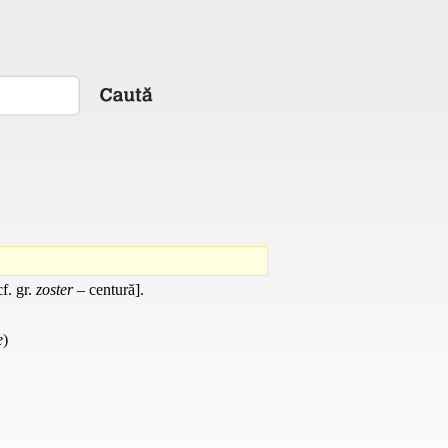
cf. gr.
zoster
– centură].
e
)