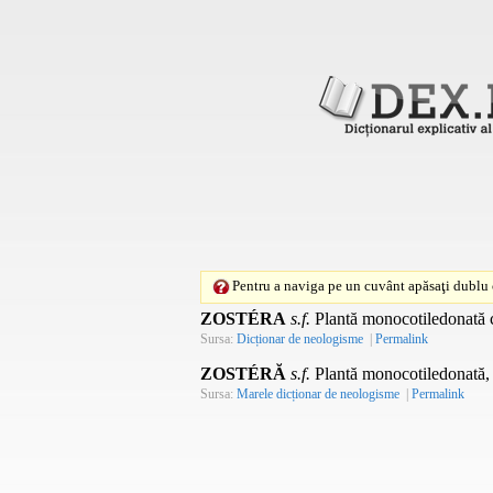
Pentru a naviga pe un cuvânt apăsaţi dublu c
ZOSTÉRA
s.f.
Plantă monocotiledonată c
Sursa:
Dicționar de neologisme
|
Permalink
ZOSTÉRĂ
s.f.
Plantă monocotiledonată, c
Sursa:
Marele dicționar de neologisme
|
Permalink