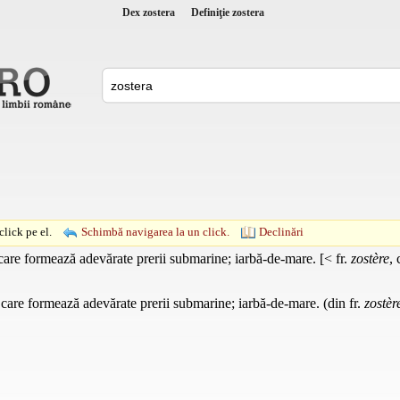
Dex zostera
Definiţie zostera
lick pe el.
Schimbă navigarea la un click.
Declinări
are formează adevărate prerii submarine; iarbă-de-mare. [< fr.
zostère
, 
are formează adevărate prerii submarine; iarbă-de-mare. (din fr.
zostèr