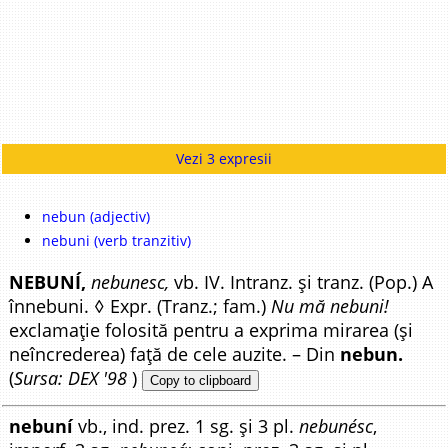
Vezi 3 expresii
nebun (adjectiv)
nebuni (verb tranzitiv)
NEBUNÍ,
nebunesc,
vb. IV. Intranz. și tranz. (Pop.) A
înnebuni. ◊ Expr. (Tranz.; fam.)
Nu mă nebuni!
exclamație folosită pentru a exprima mirarea (și
neîncrederea) față de cele auzite. – Din
nebun.
(
Sursa: DEX '98
)
Copy to clipboard
nebuní
vb., ind. prez. 1 sg. și 3 pl.
nebunésc
,