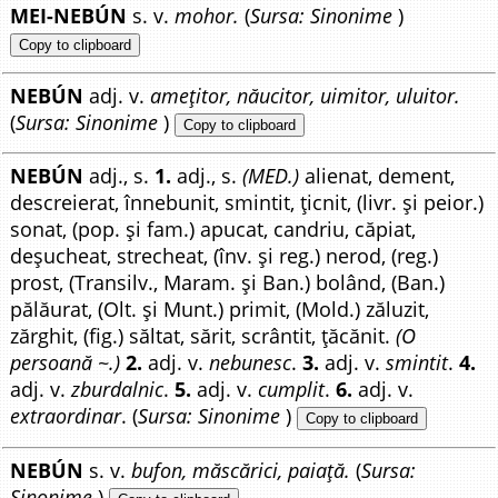
MEI-NEBÚN
s. v.
mohor.
(
Sursa: Sinonime
)
Copy to clipboard
NEBÚN
adj. v.
amețitor, năucitor, uimitor, uluitor.
(
Sursa: Sinonime
)
Copy to clipboard
NEBÚN
adj., s.
1.
adj., s.
(MED.)
alienat, dement,
descreierat, înnebunit, smintit, țicnit, (livr. și peior.)
sonat, (pop. și fam.) apucat, candriu, căpiat,
deșucheat, strecheat, (înv. și reg.) nerod, (reg.)
prost, (Transilv., Maram. și Ban.) bolând, (Ban.)
pălăurat, (Olt. și Munt.) primit, (Mold.) zăluzit,
zărghit, (fig.) săltat, sărit, scrântit, țăcănit.
(O
persoană ~.)
2.
adj. v.
nebunesc
.
3.
adj. v.
smintit
.
4.
adj. v.
zburdalnic
.
5.
adj. v.
cumplit
.
6.
adj. v.
extraordinar
. (
Sursa: Sinonime
)
Copy to clipboard
NEBÚN
s. v.
bufon, măscărici, paiață.
(
Sursa:
Sinonime
)