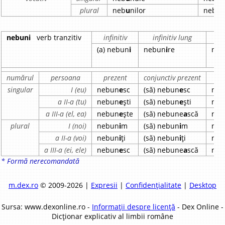
plural
neb
u
nilor
neb
u
n
nebuni
verb tranzitiv
infinitiv
infinitiv lung
par
(a) nebun
i
nebun
i
re
neb
numărul
persoana
prezent
conjunctiv prezent
imp
singular
I (eu)
nebun
e
sc
(să) nebun
e
sc
neb
a II-a (tu)
nebun
e
ști
(să) nebun
e
ști
neb
a III-a (el, ea)
nebun
e
ște
(să) nebune
a
scă
neb
plural
I (noi)
nebun
i
m
(să) nebun
i
m
neb
a II-a (voi)
nebun
i
ți
(să) nebun
i
ți
neb
a III-a (ei, ele)
nebun
e
sc
(să) nebune
a
scă
neb
* Formă nerecomandată
m.dex.ro
© 2009-2026 |
Expresii
|
Confidențialitate
|
Desktop
Sursa: www.dexonline.ro -
Informații despre licență
- Dex Online -
Dicționar explicativ al limbii române