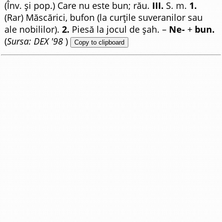
(Înv. și pop.) Care nu este bun; rău.
III.
S. m.
1.
(Rar) Măscărici, bufon (la curțile suveranilor sau
ale nobililor).
2.
Piesă la jocul de șah. –
Ne-
+
bun.
(
Sursa: DEX '98
)
Copy to clipboard