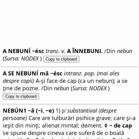
A NEBUNÍ ~ésc
tranz. v.
A ÎNNEBUNI.
/Din
nebun
(
Sursa: NODEX
)
Copy to clipboard
A SE NEBUNÍ mă ~ésc
intranz. pop. (mai ales
despre copii)
A-și face de cap (ca un nebun); a se
ține de pozne. /Din
nebun
(
Sursa: NODEX
)
Copy to clipboard
NEBÚN1 ~ă (~i
,
~e)
1)
și substantival (despre
persoane)
Care are tulburări psihice grave; care și-a
ieșit din minți; alienat mintal; dement.
◊ ~ de cap
se spune despre cineva care suferă de o boală