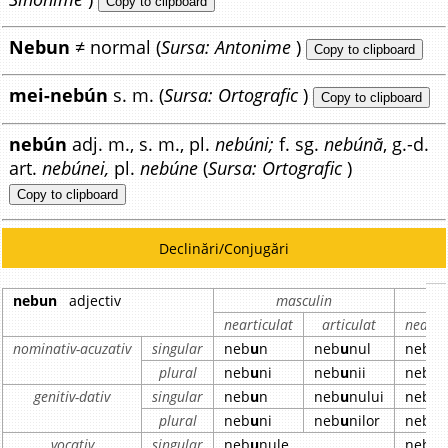
Copy to clipboard
Nebun
≠ normal (
Sursa: Antonime
)
Copy to clipboard
mei-nebún
s. m. (
Sursa: Ortografic
)
Copy to clipboard
nebún
adj. m., s. m., pl.
nebúni;
f. sg.
nebúnă
, g.-d.
art.
nebúnei,
pl.
nebúne
(
Sursa: Ortografic
)
Copy to clipboard
Declinări/Conjugări
nebun
adjectiv
masculin
nearticulat
articulat
nearti
nominativ-acuzativ
singular
neb
u
n
neb
u
nul
neb
u
plural
neb
u
ni
neb
u
nii
neb
u
genitiv-dativ
singular
neb
u
n
neb
u
nului
neb
u
plural
neb
u
ni
neb
u
nilor
neb
u
vocativ
singular
neb
u
nule
neb
u