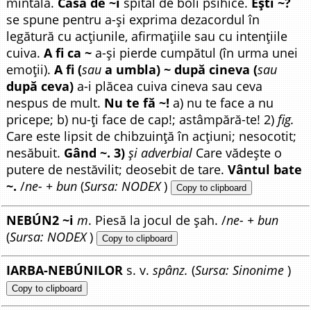
mintală.
Casă de ~i
spital de boli psihice.
Ești ~?
se spune pentru a-și exprima dezacordul în
legătură cu acțiunile, afirmațiile sau cu intențiile
cuiva.
A fi ca ~
a-și pierde cumpătul (în urma unei
emoții).
A fi (
sau
a umbla) ~ după cineva (
sau
după ceva)
a-i plăcea cuiva cineva sau ceva
nespus de mult.
Nu te fă ~!
a) nu te face a nu
pricepe; b) nu-ți face de cap!; astâmpără-te! 2)
fig.
Care este lipsit de chibzuință în acțiuni; nesocotit;
nesăbuit.
Gând ~. 3)
și adverbial
Care vădește o
putere de nestăvilit; deosebit de tare.
Vântul bate
~.
/
ne- + bun
(
Sursa: NODEX
)
Copy to clipboard
NEBÚN2 ~i
m
. Piesă la jocul de șah. /
ne- + bun
(
Sursa: NODEX
)
Copy to clipboard
IARBA-NEBÚNILOR
s. v.
spânz.
(
Sursa: Sinonime
)
Copy to clipboard