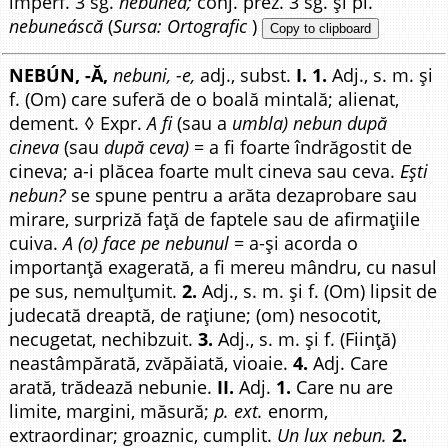
imperf. 3 sg.
nebuneá;
conj. prez. 3 sg. și pl.
nebuneáscă
(
Sursa: Ortografic
)
Copy to clipboard
NEBÚN, -Ă,
nebuni, -e,
adj., subst.
I. 1.
Adj., s. m. și
f. (Om) care suferă de o boală mintală; alienat,
dement. ◊ Expr.
A fi
(sau a
umbla) nebun după
cineva
(sau
după ceva)
= a fi foarte îndrăgostit de
cineva; a-i plăcea foarte mult cineva sau ceva.
Ești
nebun?
se spune pentru a arăta dezaprobare sau
mirare, surpriză față de faptele sau de afirmațiile
cuiva.
A (o) face pe nebunul
= a-și acorda o
importanță exagerată, a fi mereu mândru, cu nasul
pe sus, nemulțumit.
2.
Adj., s. m. și f. (Om) lipsit de
judecată dreaptă, de rațiune; (om) nesocotit,
necugetat, nechibzuit.
3.
Adj., s. m. și f. (Ființă)
neastâmpărată, zvăpăiată, vioaie.
4.
Adj. Care
arată, trădează nebunie.
II.
Adj.
1.
Care nu are
limite, margini, măsură;
p. ext.
enorm,
extraordinar; groaznic, cumplit.
Un lux nebun.
2.